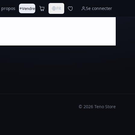
+
 propos
FR
Se connecter
Vendre
©
2026
Teno Store