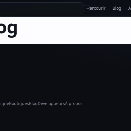
Parcourir
Blog
À
↵
og
ligne
Boutiques
Blog
Développeurs
À propos