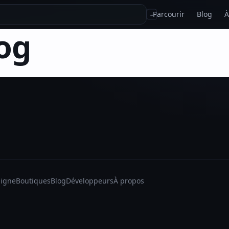
Parcourir
Blog
À
↵
og
ligne
Boutiques
Blog
Développeurs
À propos