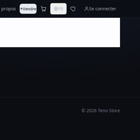
+
 propos
FR
Se connecter
Vendre
©
2026
Teno Store