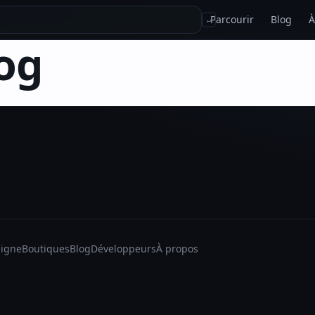
Parcourir
Blog
À
↵
og
ligne
Boutiques
Blog
Développeurs
À propos