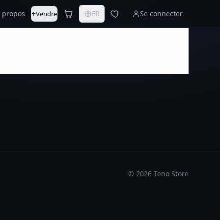
+
 propos
FR
Se connecter
Vendre
©
2026
Teno Store