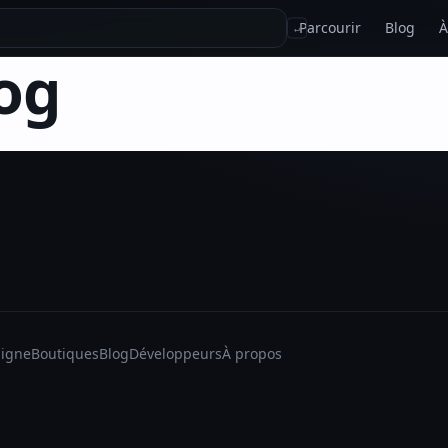
Parcourir
Blog
À
↵
og
ligne
Boutiques
Blog
Développeurs
À propos