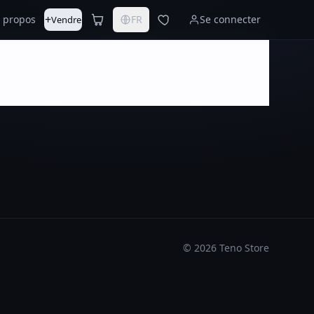
+
 propos
FR
Se connecter
Vendre
©
2026
Teno Store