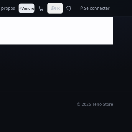
+
 propos
FR
Se connecter
Vendre
©
2026
Teno Store