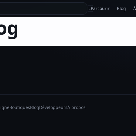
Parcourir
Blog
À
↵
og
ligne
Boutiques
Blog
Développeurs
À propos