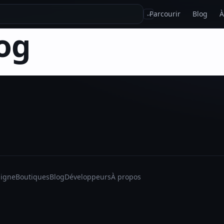
Parcourir
Blog
À
↵
og
ligne
Boutiques
Blog
Développeurs
À propos