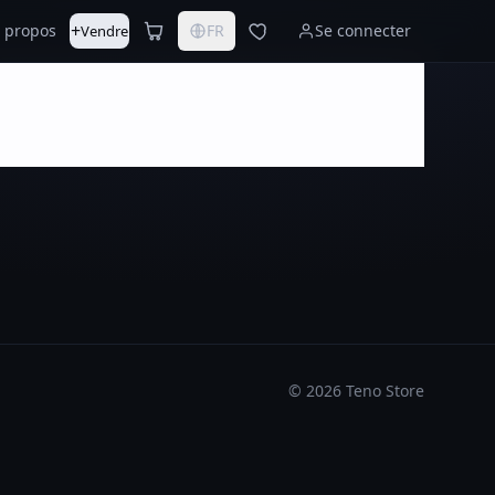
+
 propos
FR
Se connecter
Vendre
©
2026
Teno Store