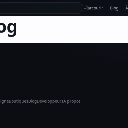
Parcourir
Blog
À
↵
og
ligne
Boutiques
Blog
Développeurs
À propos