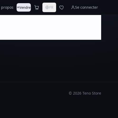
+
 propos
FR
Se connecter
Vendre
©
2026
Teno Store