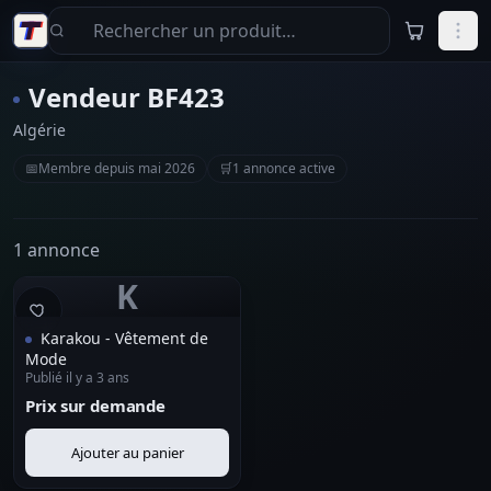
Aller au contenu principal
Vendeur BF423
Algérie
📅
Membre depuis mai 2026
🛒
1 annonce active
1 annonce
K
Karakou - Vêtement de
Mode
Publié il y a 3 ans
Prix sur demande
Ajouter au panier