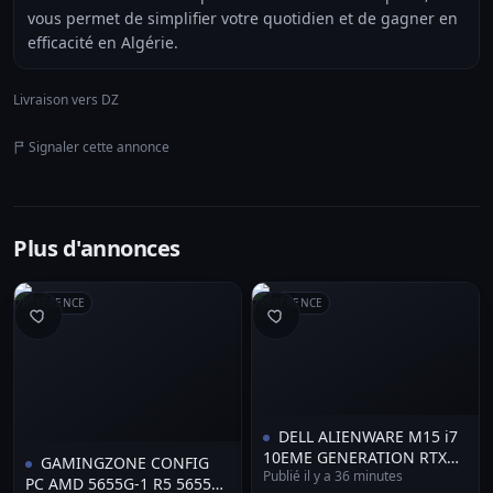
vous permet de simplifier votre quotidien et de gagner en
efficacité en Algérie.
Livraison vers DZ
Signaler cette annonce
Plus d'annonces
RÉFÉRENCE
RÉFÉRENCE
DELL ALIENWARE M15 i7
10EME GENERATION RTX
GAMINGZONE CONFIG
Publié il y a 36 minutes
3070 8 VRAM 16G DDR4 512
PC AMD 5655G-1 R5 5655G