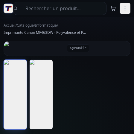
Aller au contenu principal
Accueil
/
Catalogue
/
Informatique
/
Imprimante Canon MF463DW - Polyvalence et Performance
Agrandir