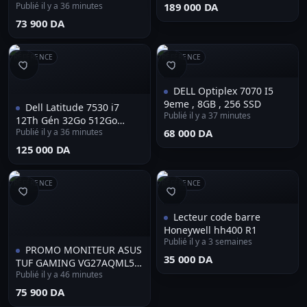
SSD 15.6 POUCES FHD
Publié il y a 36 minutes
⁦189 000 DA⁩
- MSI A520M-A PRO - 8GB
300HZ
RAM 3200MHZ - SSD 256GB
⁦73 900 DA⁩
- 550 WATTS GARANTIE 18
MOIS
RÉFÉRENCE
RÉFÉRENCE
DELL Optiplex 7070 I5
9eme , 8GB , 256 SSD
Dell Latitude 7530 i7
Publié il y a 37 minutes
12Th Gén 32Go 512Go
Publié il y a 36 minutes
⁦68 000 DA⁩
Tactile 15.6"
⁦125 000 DA⁩
RÉFÉRENCE
RÉFÉRENCE
Lecteur code barre
Honeywell hh400 R1
Publié il y a 3 semaines
PROMO MONITEUR ASUS
⁦35 000 DA⁩
TUF GAMING VG27AQML5A
Publié il y a 46 minutes
27" - 2K, 300HZ, FAST IPS
⁦75 900 DA⁩