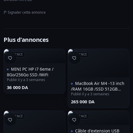
Signaler cette annonce
Plus d'annonces
RÉFÉRENCE
RÉFÉRENCE
MINI PC HP i7 6eme /
8Go/256Go SSD /WiFi
Publié il y a 3 semaines
MacBook Air M4 -13 inch
⁦36 000 DA⁩
/RAM 16GB /SSD 512GB
Publié il y a 3 semaines
*AZERTY/QWERTY*
***vendu**
⁦265 000 DA⁩
RÉFÉRENCE
RÉFÉRENCE
Câble d'extension USB