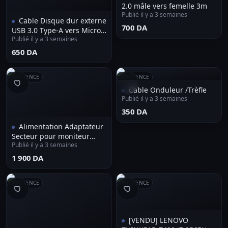
2.0 mâle vers femelle 3m
Publié il y a 3 semaines
Cable Disque dur externe
⁦700 DA⁩
USB 3.0 Type-A vers Micro
Publié il y a 3 semaines
B 50cm 1.5m 5m
⁦650 DA⁩
RÉFÉRENCE
RÉFÉRENCE
Cable Onduleur /Trèfle
Publié il y a 3 semaines
⁦350 DA⁩
Alimentation Adaptateur
Secteur pour moniteur
Publié il y a 3 semaines
Ecran LG 12V 3A 6.5 x
4.4mm
⁦1 900 DA⁩
RÉFÉRENCE
RÉFÉRENCE
[VENDU] LENOVO