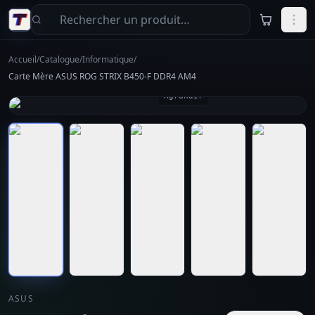
Aller au contenu principal
Accueil
/
Catalogue
/
Informatique
/
Carte Mère ASUS ROG STRIX B450-F DDR4 AM4
Agrandir
ASUS