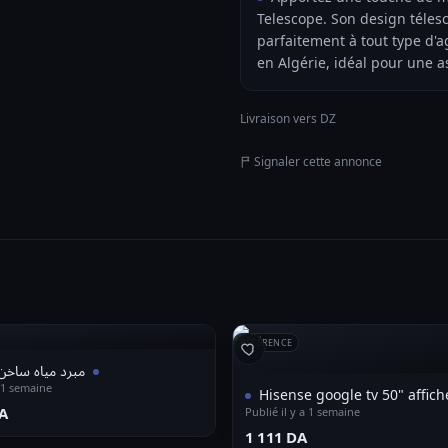
Telescope. Son design téles
parfaitement à tout type d
en Algérie, idéal pour une a
Livraison vers DZ
Signaler cette annonce
RÉFÉRENCE
مبرد مياه ساخن 
a 1 semaine
Hisense google tv 50" affic
A⁩
Publié il y a 1 semaine
⁦1 111 DA⁩