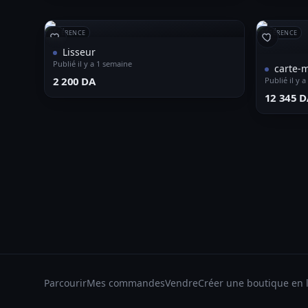
RÉFÉRENCE
RÉFÉRENCE
Lisseur
Publié il y a 1 semaine
carte-
⁦2 200 DA⁩
Publié il y 
⁦12 345 D
Parcourir
Mes commandes
Vendre
Créer une boutique en 