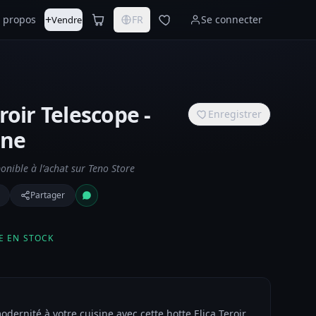
+
 propos
FR
Se connecter
Vendre
roir Telescope -
Enregistrer
rne
nible à l’achat sur Teno Store
Partager
E EN STOCK
ernité à votre cuisine avec cette hotte Elica Teroir