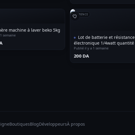
RÉFÉRENCE
mère machine à laver beko 5kg
a 1 semaine
Lot de batterie et résistance
A⁩
électronique 1/4watt quantité
200000pieces
Publié il y a 1 semaine
⁦200 DA⁩
ligne
Boutiques
Blog
Développeurs
À propos