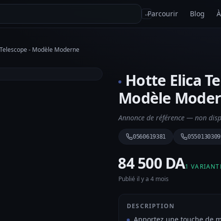
Parcourir
Blog
À
↵
r Telescope - Modèle Moderne
Hotte Elica Te
Modèle Mode
Annonce de référence — non dispo
0560619381
0550130309
⁦84 500 DA⁩
1 VARIANT
Publié il y a 4 mois
DESCRIPTION
Apportez une touche de mod