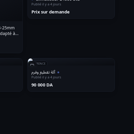
Publié il y a 4 jours
Prix sur demande
 8-25mm
adapté à
 (modèles
nic G)
RÉFÉRENCE
آلة تقطيع وفرم
Publié il y a 4 jours
⁦90 000 DA⁩