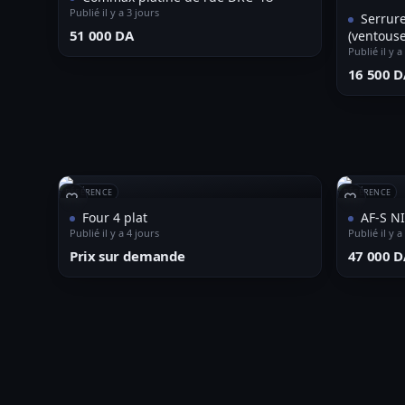
Publié il y a 3 jours
Serrur
⁦51 000 DA⁩
(ventouse
Publié il y a
⁦16 500 D
RÉFÉRENCE
RÉFÉRENCE
Four 4 plat
AF-S N
Publié il y a 4 jours
Publié il y a
Prix sur demande
⁦47 000 D