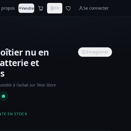
+
 propos
FR
Se connecter
Vendre
Boîtier nu en
Enregistrer
Batterie et
s
nible à l’achat sur Teno Store
NTE EN STOCK