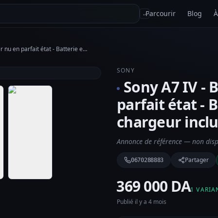
Parcourir
Blog
À
↵
Sony A7 IV - Boîtier nu en parfait état - Batterie et chargeur inclus
SONY
Sony A7 IV - 
parfait état - 
chargeur inclu
Annonce de référence — non dispo
Partager
0670288883
⁦369 000 DA⁩
1 VARIA
Publié il y a 4 mois