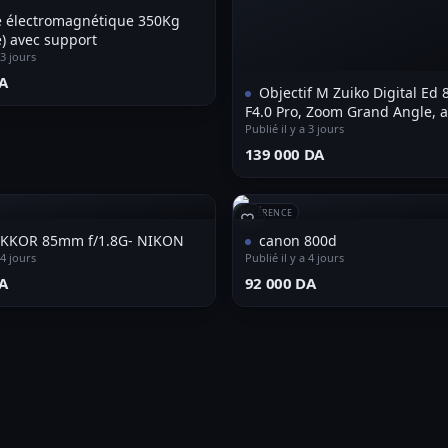
e électromagnétique 350Kg
) avec support
 3 jours
A⁩
Objectif M Zuiko Digital Ed
F4.0 Pro, Zoom Grand Angle, 
Tous Les appareils Photo MFT
Publié il y a 3 jours
Olympus Om-D et Pen, Panaso
⁦139 000 DA⁩
RÉFÉRENCE
IKKOR 85mm f/1.8G- NIKON
canon 800d
 4 jours
Publié il y a 4 jours
A⁩
⁦92 000 DA⁩