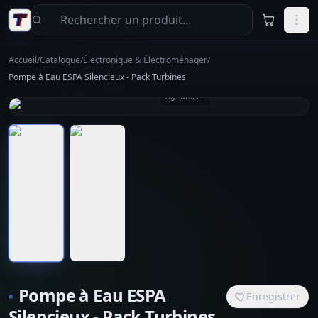
Aller au contenu principal
Accueil
/
Catalogue
/
Électronique & Électroménager
/
Pompe à Eau ESPA Silencieux - Pack Turbines
Agrandir
Pompe à Eau ESPA
Enregistrer
Silencieux - Pack Turbines