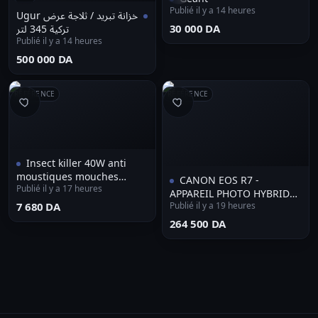
Publié il y a 14 heures
خزانة تبريد / ثلاجة عرض Ugur
⁦30 000 DA⁩
تركية 345 لتر
Publié il y a 14 heures
⁦500 000 DA⁩
RÉFÉRENCE
RÉFÉRENCE
Insect killer 40W anti
moustiques mouches
CANON EOS R7 -
Publié il y a 17 heures
lampe moustique tigre uv
APPAREIL PHOTO HYBRIDE
piège pest kill insectes
⁦7 680 DA⁩
Publié il y a 19 heures
4K - WI-FI - BLUETOOTH -
32.5MP - LDC TACTILE -
⁦264 500 DA⁩
ONLY BODY - BLACK