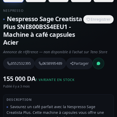
NESPRESSO
Nespresso Sage Creatista
Enregistrer
Plus SNE800BSS4EEU1 -
Machine à café capsules
Acier
Annonce de référence — non disponible à l’achat sur Teno Store
Partager
0552532395
0658995489
⁦155 000 DA⁩
1 VARIANTE EN STOCK
Publié il y a 3 mois
DESCRIPTION
Savourez un café parfait avec la Nespresso Sage
Creatista Plus. Cette machine à capsules vous offre une