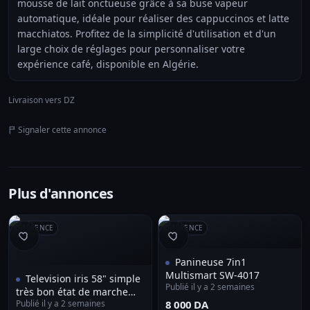
mousse de lait onctueuse grâce à sa buse vapeur
automatique, idéale pour réaliser des cappuccinos et latte
macchiatos. Profitez de la simplicité d'utilisation et d'un
large choix de réglages pour personnaliser votre
expérience café, disponible en Algérie.
Livraison vers DZ
Signaler cette annonce
Plus d'annonces
RÉFÉRENCE
RÉFÉRENCE
Panineuse 7in1
Multismart SW-4017
Television iris 58" simple
Publié il y a 2 semaines
très bon état de marche
Publié il y a 2 semaines
⁦8 000 DA⁩
avec telecommande