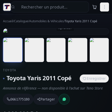
Aller au contenu principal
Accueil
/
Catalogue
/
Automobiles & Véhicules
/
Toyota Yaris 2011 Copé
Agrandir
TOYOTA
Toyota Yaris 2011 Copé
Enregistrer
Annonce de référence — non disponible à l’achat sur Teno Store
Partager
0661775180